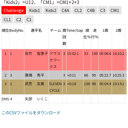
「Kids2」=U12、
「CM1」=CM1+2+3
Challenge
Kids1
Kids2
C4A
CL2
C4B
C3
CM1
CL1
C2
C1
順位
BodyNo.
選手名
チーム
周
Time/Gap
順
走
1周
2周
回
位％
行％
数
1
1
佐竹 智恵子
アラス
3
15:02.1
33
100
05:06.6
10:10.2
1
カワー
クス
2
3
髙橋 秀平
3
+0:11
66
99
05:22.7
10:25.3
1
3
2
武荒 友美
ELEVEN
3
+0:18
100
98
05:04.4
10:14.1
1
CYCLE
DNS
4
矢部 いくこ
このCSVファイルをダウンロード