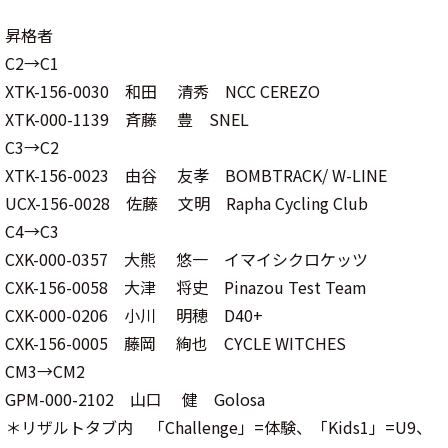
昇格者
C2→C1
XTK-156-0030 和田 清秀 NCC CEREZO
XTK-000-1139 斉藤 豊 SNEL
C3→C2
XTK-156-0023 由谷 友孝 BOMBTRACK/ W-LINE
UCX-156-0028 佐藤 文明 Rapha Cycling Club
C4→C3
CXK-000-0357 大熊 悠一 イマイシクロケッツ
CXK-156-0058 大津 将史 Pinazou Test Team
CXK-000-0206 小川 明穂 D40+
CXK-156-0005 藤岡 絢也 CYCLE WITCHES
CM3→CM2
GPM-000-2102 山口 健 Golosa
＊
リザルトタブ内
「Challenge」=体験
、
「Kids1」=U9、